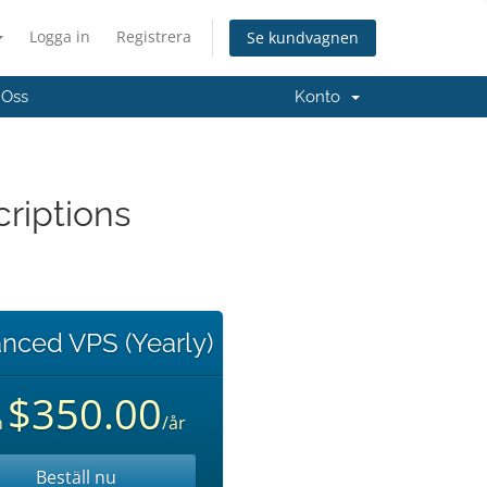
Logga in
Registrera
Se kundvagnen
 Oss
Konto
criptions
nced VPS (Yearly)
$350.00
n
/år
Beställ nu