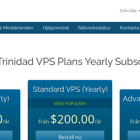
Svenska
 & Meddelanden
Hjälpcentral
Nätverksstatus
Kontakta
Trinidad VPS Plans Yearly Subs
Standard VPS (Yearly)
ly)
Adva
MEST POPULÄRA
0
$200.00
/år
Från
/år
Frå
Beställ nu