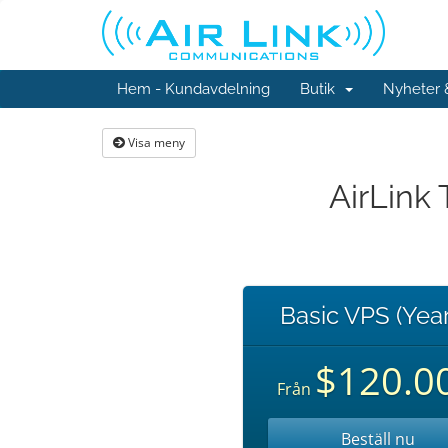
Hem - Kundavdelning
Butik
Nyheter
Visa meny
AirLink 
Basic VPS (Year
$120.0
Från
Beställ nu