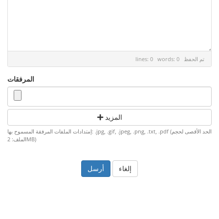
تم الحفظ
lines: 0 words: 0
المرفقات
المزيد
إمتدادات الملفات المرفقة المسموح بها: .jpg, .gif, .jpeg, .png, .txt, .pdf (الحد الأقصى لحجم
الملف: 2MB)
إلغاء