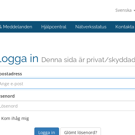
Svenska
 & Meddelanden
Hjälpcentral
Nätverksstatus
Kontakta
Logga in
Denna sida är privat/skydda
postadress
ösenord
Kom ihåg mig
Glömt lösenord?