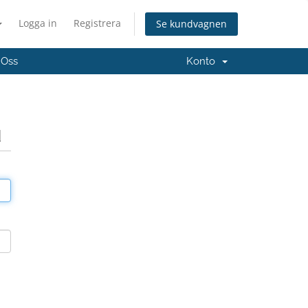
Logga in
Registrera
Se kundvagnen
 Oss
Konto
d