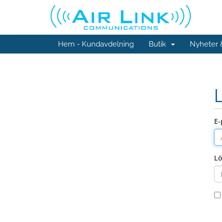
Hem - Kundavdelning
Butik
Nyheter
E-
L